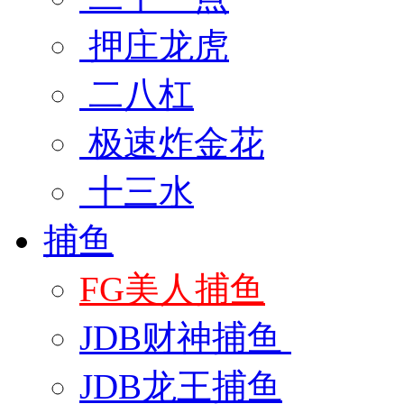
押庄龙虎
二八杠
极速炸金花
十三水
捕鱼
FG美人捕鱼
JDB财神捕鱼
JDB龙王捕鱼