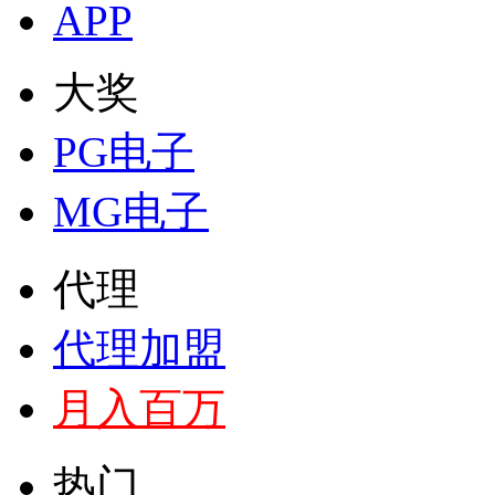
APP
大奖
PG电子
MG电子
代理
代理加盟
月入百万
热门