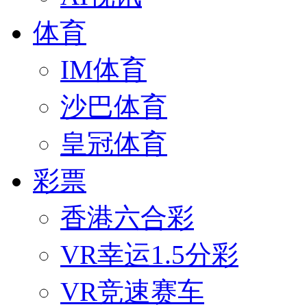
体育
IM体育
沙巴体育
皇冠体育
彩票
香港六合彩
VR幸运1.5分彩
VR竞速赛车