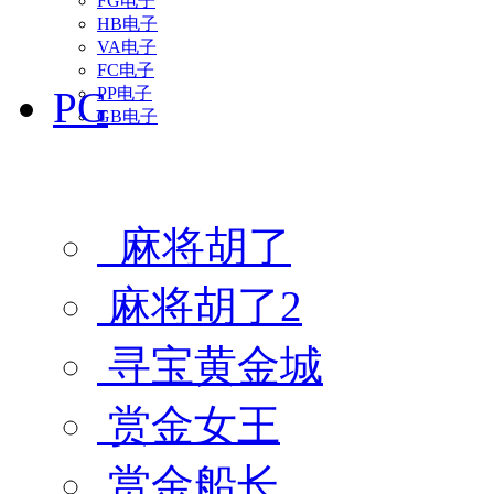
FG电子
HB电子
VA电子
FC电子
PG
PP电子
GB电子
麻将胡了
麻将胡了2
寻宝黄金城
赏金女王
赏金船长