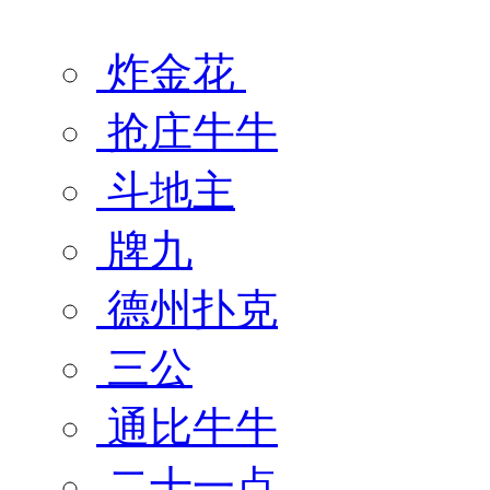
炸金花
抢庄牛牛
斗地主
牌九
德州扑克
三公
通比牛牛
二十一点