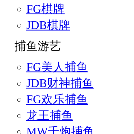
FG棋牌
JDB棋牌
捕鱼游艺
FG美人捕鱼
JDB财神捕鱼
FG欢乐捕鱼
龙王捕鱼
MW千炮捕鱼