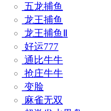
五龙捕鱼
龙王捕鱼
龙王捕鱼Ⅱ
好运777
通比牛牛
抢庄牛牛
变脸
麻雀无双