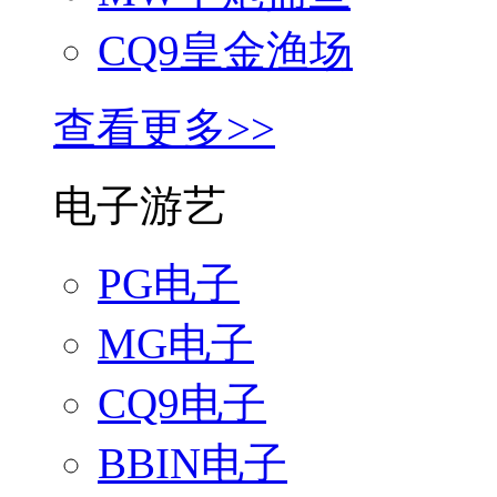
CQ9皇金渔场
查看更多>>
电子游艺
PG电子
MG电子
CQ9电子
BBIN电子