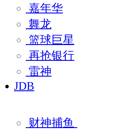
嘉年华
舞龙
篮球巨星
再抢银行
雷神
JDB
财神捕鱼