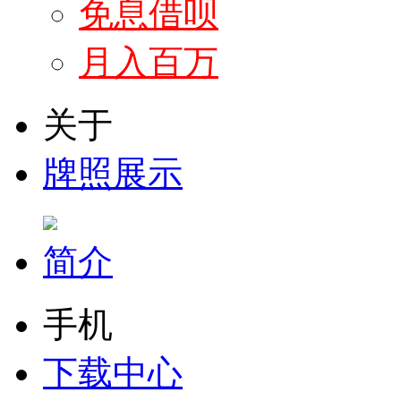
免息借呗
月入百万
关于
牌照展示
简介
手机
下载中心