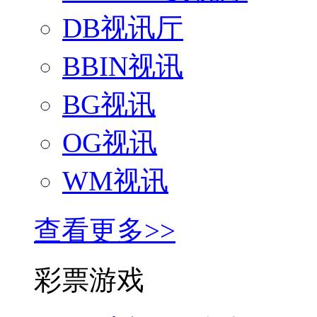
DB视讯厅
BBIN视讯
BG视讯
OG视讯
WM视讯
查看更多>>
彩票游戏