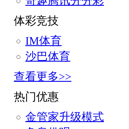
奇趣腾讯分分彩
体彩竞技
IM体育
沙巴体育
查看更多>>
热门优惠
金管家升级模式