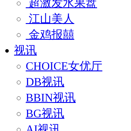
超激发水果盘
江山美人
金鸡报囍
视讯
CHOICE女优厅
DB视讯
BBIN视讯
BG视讯
AI视讯