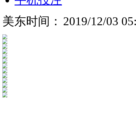
美东时间：
2019/12/03 05