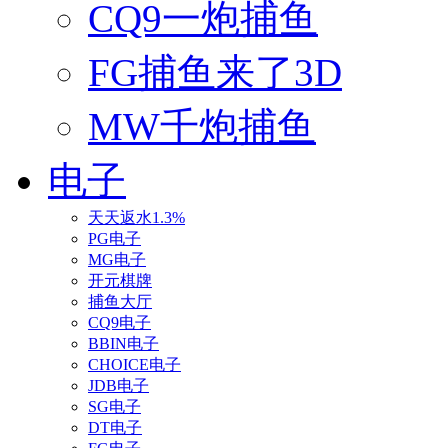
CQ9一炮捕鱼
FG捕鱼来了3D
MW千炮捕鱼
电子
天天返水1.3%
PG电子
MG电子
开元棋牌
捕鱼大厅
CQ9电子
BBIN电子
CHOICE电子
JDB电子
SG电子
DT电子